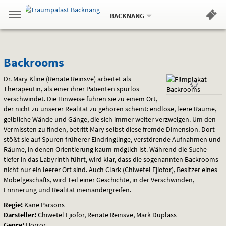
Aktueller
Gehe
Standort:
Weitere
.
zur
BACKNANG
Standorte:
Menü
Startseite:
Navigation
Hinweis
Springe
zum
,
zum
.
Standortauswahl
umschalten
und
direkt
Inhalt
Menü
Backrooms
Service
Backrooms
Dr. Mary Kline (Renate Reinsve) arbeitet als
Therapeutin, als einer ihrer Patienten spurlos
verschwindet. Die Hinweise führen sie zu einem Ort,
der nicht zu unserer Realität zu gehören scheint: endlose, leere Räume,
gelbliche Wände und Gänge, die sich immer weiter verzweigen. Um den
Vermissten zu finden, betritt Mary selbst diese fremde Dimension. Dort
stößt sie auf Spuren früherer Eindringlinge, verstörende Aufnahmen und
Räume, in denen Orientierung kaum möglich ist. Während die Suche
tiefer in das Labyrinth führt, wird klar, dass die sogenannten Backrooms
nicht nur ein leerer Ort sind. Auch Clark (Chiwetel Ejiofor), Besitzer eines
Möbelgeschäfts, wird Teil einer Geschichte, in der Verschwinden,
Erinnerung und Realität ineinandergreifen.
Regie:
Kane Parsons
Darsteller:
Chiwetel Ejiofor, Renate Reinsve, Mark Duplass
Genre:
Horror