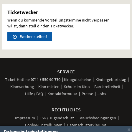
Ticketwecker
Wenn du kommende Vorstellungstermine nicht verpassen
willst, dann stell dir den Ticketwecker.
Wecker stellen!
Weitere
Navigationsmöglichkeiten
SERVICE
anrufen
Ticket-
Hotline
0711 / 550 90 770
Kinogutscheine
Kindergeburtstag
Kinowerbung
Kino mieten
Schule im Kino
Barrierefreiheit
Hilfe / FAQ
Kontaktformular
Presse
Jobs
RECHTLICHES
Impressum
FSK / Jugendschutz
Besuchsbedingungen
Cookie-Einstellungen
Datenschutzerklärung
×
Datenschutzeinstellungen