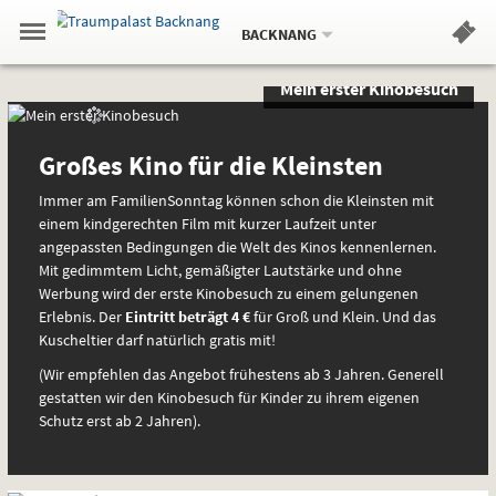
Aktueller
Gehe
Standort:
Weitere
.
zur
BACKNANG
Standorte:
Menü
Startseite:
Navigation
Hinweis
Springe
zum
,
zum
.
Standortauswahl
umschalten
Mein erster Kinobesuch
und
direkt
Inhalt
Menü
Sondervorstellungen
Spezial
Service
und
spezielle
Großes Kino für die Kleinsten
Interessen
Immer am FamilienSonntag können schon die Kleinsten mit
einem kindgerechten Film mit kurzer Laufzeit unter
angepassten Bedingungen die Welt des Kinos kennenlernen.
Mit gedimmtem Licht, gemäßigter Lautstärke und ohne
Werbung wird der erste Kinobesuch zu einem gelungenen
Erlebnis. Der
Eintritt beträgt 4 €
für Groß und Klein. Und das
Kuscheltier darf natürlich gratis mit!
(Wir empfehlen das Angebot frühestens ab 3 Jahren. Generell
gestatten wir den Kinobesuch für Kinder zu ihrem eigenen
Schutz erst ab 2 Jahren).