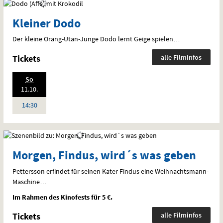
Kleiner Dodo
Der kleine Orang-Utan-Junge Dodo lernt Geige spielen…
Tickets
alle Filminfos
.,
So
Standardfassung
2026:
11.10.
Sprache:
Deutsch
Uhr
14:30
Morgen, Findus, wird´s was geben
Pettersson erfindet für seinen Kater Findus eine Weihnachtsmann-
Maschine…
Im Rahmen des Kinofests für 5 €.
Tickets
alle Filminfos