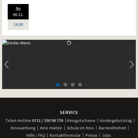
.,
So
Standardfassung
2026:
06.12.
Sprache:
Deutsch
Uhr
14:30
SLI
1.
KIN
Weitere
Navigationsmöglichkeiten
SERVICE
anrufen
Ticket-
Hotline
0711 / 550 90 770
Kinogutscheine
Kindergeburtstag
Kinowerbung
Kino mieten
Schule im Kino
Barrierefreiheit
Hilfe / FAQ
Kontaktformular
Presse
Jobs