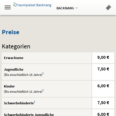
Aktueller
Gehe
Standort:
Weitere
.
zur
BACKNANG
Standorte:
Menü
Startseite:
Navigation
Hinweis
Springe
zum
,
zum
.
Standortauswahl
umschalten
und
direkt
Inhalt
Menü
Preise
Service
Preise
Kategorien
9,00 €
Erwachsene
7,50 €
Jugendliche
1
(Bis einschließlich 15 Jahre)
6,00 €
Kinder
1
(Bis einschließlich 11 Jahre)
1
7,50 €
Schwerbehinderte
6,00 €
Schwerbehinderte Jugendliche