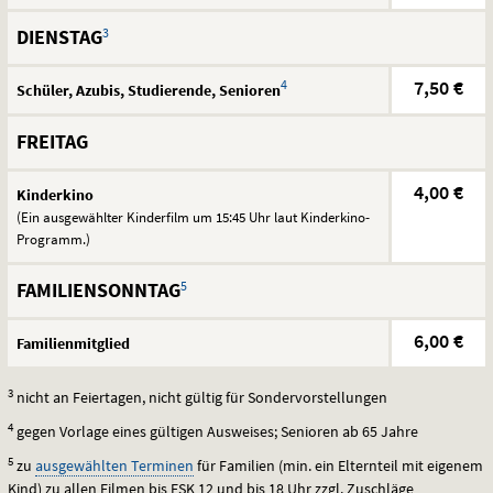
3
DIENSTAG
4
7,50 €
Schüler, Azubis, Studierende, Senioren
FREITAG
4,00 €
Kinderkino
(Ein ausgewählter Kinderfilm um 15:45 Uhr laut Kinderkino-
Programm.)
5
FAMILIENSONNTAG
6,00 €
Familienmitglied
3
nicht an Feiertagen, nicht gültig für Sondervorstellungen
4
gegen Vorlage eines gültigen Ausweises; Senioren ab 65 Jahre
5
zu
ausgewählten Terminen
für Familien (min. ein Elternteil mit eigenem
Kind) zu allen Filmen bis
FSK
12 und bis 18 Uhr zzgl. Zuschläge