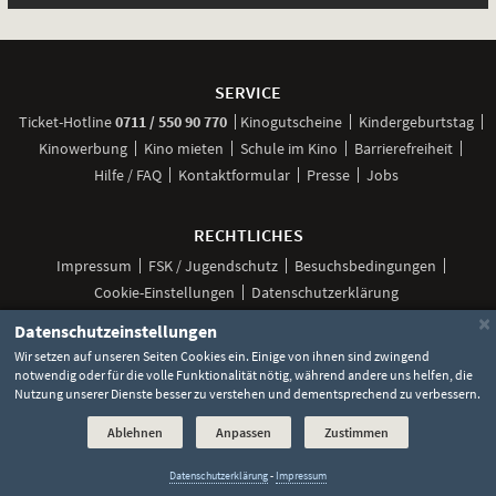
Weitere
Navigationsmöglichkeiten
SERVICE
anrufen
Ticket-
Hotline
0711 / 550 90 770
Kinogutscheine
Kindergeburtstag
Kinowerbung
Kino mieten
Schule im Kino
Barrierefreiheit
Hilfe / FAQ
Kontaktformular
Presse
Jobs
RECHTLICHES
Impressum
FSK / Jugendschutz
Besuchsbedingungen
Cookie-Einstellungen
Datenschutzerklärung
×
Datenschutzeinstellungen
Wir setzen auf unseren Seiten Cookies ein. Einige von ihnen sind zwingend
notwendig oder für die volle Funktionalität nötig, während andere uns helfen, die
Unsere
Unsere
Unsere
Unser
Unser
Social
Seite
Seite
Seite
Kanal
Kanal
Nutzung unserer Dienste besser zu verstehen und dementsprechend zu verbessern.
Media
bei
bei
bei
bei
bei
©
2026 Lochmann Filmtheaterbetriebe
Facebook
Instagram
TikTok
YouTube
WhatsApp
Links
Ablehnen
Anpassen
Zustimmen
Datenschutzerklärung
-
Impressum