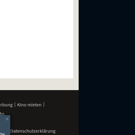
erbung
Kino mieten
bs
×
gen
Datenschutzerklärung
die