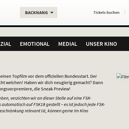
Aktueller
Servicefunktionen
Aktuelles
Hier
.
.
BACKNANG
Tickets
buchen
Standort:
Weitere
Programm:
einfach
Standorte:
online
ZIAL
EMOTIONAL
MEDIAL
UNSER KINO
 einen Topfilm vor dem offiziellen Bundesstart. Der
icht welchen! Haben wir dich neugierig gemacht? Dann
ungsvorpremiere, die Sneak Preview!
en, verzichten wir an dieser Stelle auf eine
FSK
-
 automatisch auf FSK18 gestellt – es ist jedoch jede
FSK
-
sbeschränkung relevant ist, können gerne im Kino