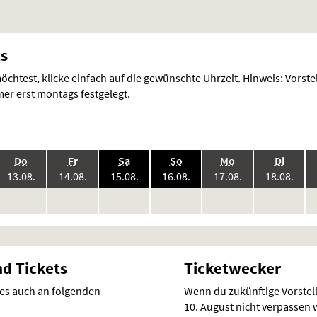
ts
chtest, klicke einfach auf die gewünschte Uhrzeit. Hinweis: Vorst
r erst montags festgelegt.
.,
.,
.,
.,
.,
.,
Do
Fr
Sa
So
Mo
Di
6:
2026:
2026:
2026:
2026:
2026:
2026
13.08.
14.08.
15.08.
16.08.
17.08.
18.08.
keine
keine
keine
keine
keine
keine
ke
en
Vorstellungen
Vorstellungen
Vorstellungen
Vorstellungen
Vorstellungen
Vorstellunge
Vo
nd Tickets
Ticketwecker
 es auch an folgenden
Wenn du zukünftige Vorste
10. August nicht verpassen wi