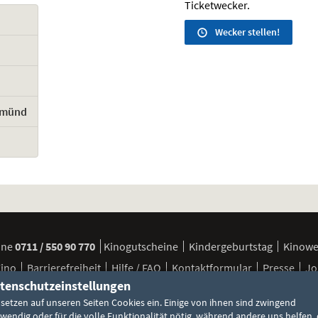
Ticketwecker.
Wecker stellen!
Gmünd
ine
0711 / 550 90 770
Kinogutscheine
Kindergeburtstag
Kinow
Kino
Barrierefreiheit
Hilfe / FAQ
Kontaktformular
Presse
Jo
tenschutzeinstellungen
 setzen auf unseren Seiten Cookies ein. Einige von ihnen sind zwingend
FSK / Jugendschutz
Besuchsbedingungen
Cookie-Einstellun
wendig oder für die volle Funktionalität nötig, während andere uns helfen, 