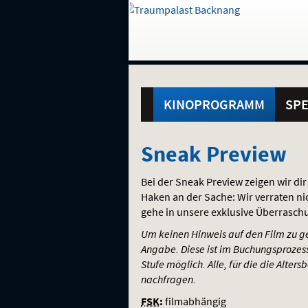
Gehe
zur
Startseite:
Standortauswahl
Navigation
Hinweis
Springe
zum
,
zum
.
und
direkt
Inhalt
Menü
Hauptmenü
Service
KINOPROGRAMM
SPE
Sneak
Sneak Preview
Preview
Bei der Sneak Preview zeigen wir dir
Haken an der Sache: Wir verraten n
gehe in unsere exklusive Überrasch
Um keinen Hinweis auf den Film zu geb
Angabe. Diese ist im Buchungsprozess
Stufe möglich. Alle, für die die Alter
nachfragen.
FSK
:
filmabhängig