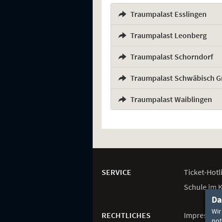
Traumpalast Esslingen
,
Traumpalast Leonberg
,
Traumpalast Schorndorf
,
Traumpalast Schwäbisch 
,
Traumpalast Waiblingen
Weitere
Navigationsmöglichkeiten
SERVICE
Ticket-
Hotl
Schule im 
Da
Wir
RECHTLICHES
Impressum
not