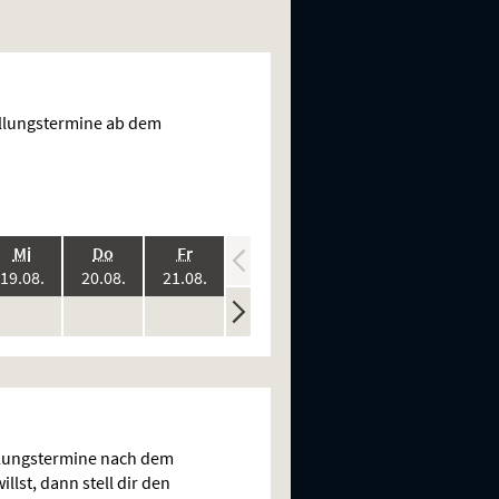
ellungstermine ab dem
.,
.,
.,
.,
.,
Mi
Do
Fr
Sa
So
:
2026:
2026:
2026:
2026:
2026:
19.08.
20.08.
21.08.
22.08.
23.08.
ine
keine
keine
keine
keine
n
rstellungen
Vorstellungen
Vorstellungen
Vorstellungen
Vorstellungen
llungstermine nach dem
llst, dann stell dir den