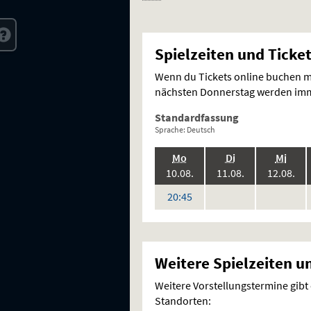
Spielzeiten und Ticke
Wenn du Tickets online buchen mö
nächsten Donnerstag werden imme
Standardfassung
Sprache: Deutsch
.,
.,
.,
Mo
Di
Mi
2026:
2026:
202
10.08.
11.08.
12.08.
keine
keine
Uhr
20:45
Vorstellungen
Vorstellung
Weitere Spielzeiten u
Weitere Vorstellungstermine gibt
Standorten: