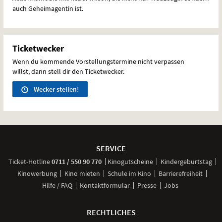
auch Geheimagentin ist.
Ticketwecker
Wenn du kommende Vorstellungstermine nicht verpassen
willst, dann stell dir den Ticketwecker.
Wecker stellen!
Weitere
Navigationsmöglichkeiten
SERVICE
anrufen
Ticket-
Hotline
0711 / 550 90 770
Kinogutscheine
Kindergeburtstag
Kinowerbung
Kino mieten
Schule im Kino
Barrierefreiheit
Hilfe / FAQ
Kontaktformular
Presse
Jobs
RECHTLICHES