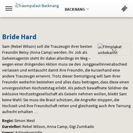
Aktueller
Gehe
Standort:
Weitere
.
zur
BACKNANG
Standorte:
Menü
Startseite:
Navigation
Hinweis
Springe
zum
,
zum
.
Standortauswahl
umschalten
und
direkt
Inhalt
Menü
Bride
Service
Bride Hard
Hard
Sam (Rebel Wilson) soll die Trauzeugin ihrer besten
Freundin Betsy (Anna Camp) werden. Ihr Job als
Geheimagentin steht ihr dabei allerdings im Weg –
wegen einer dringenden Aktion muss sie den Junggesellinnenabschied
verlassen und enttäuscht damit ihre Freundin, die kurzerhand eine
andere Trauzeugin ernennt. Trotz dieser Demütigung will Sam ihrer
Freundin weiterhin beistehen und alles dazu beitragen, dass diese einen
unvergesslichen Hochzeitstag erlebt. Als jedoch bewaffnete Söldner die
exklusive Hochzeitsgesellschaft als Geiseln nehmen wollen, bleibt Sam
keine Wahl: Sie muss die Braut schützen, die Angreifer stoppen, die
Hochzeit und ihre Freundschaft retten und gleichzeitig auch ihre Tarnung
aufrecht erhalten …
Regie:
Simon West
Darsteller:
Rebel Wilson, Anna Camp, Gigi Zumbado
Genre:
Actionkomödie