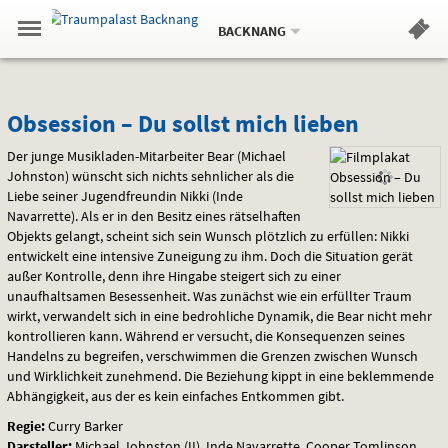
Aktueller
Gehe
Standort:
Weitere
.
zur
BACKNANG
Standorte:
Menü
Startseite:
Navigation
Hinweis
Springe
zum
,
zum
.
Standortauswahl
umschalten
und
direkt
Inhalt
Menü
Obsession
Service
Obsession – Du sollst mich lieben
–
Der junge Musikladen-Mitarbeiter Bear (Michael
Johnston) wünscht sich nichts sehnlicher als die
Du
Liebe seiner Jugendfreundin Nikki (Inde
Navarrette). Als er in den Besitz eines rätselhaften
sollst
Objekts gelangt, scheint sich sein Wunsch plötzlich zu erfüllen: Nikki
entwickelt eine intensive Zuneigung zu ihm. Doch die Situation gerät
mich
außer Kontrolle, denn ihre Hingabe steigert sich zu einer
unaufhaltsamen Besessenheit. Was zunächst wie ein erfüllter Traum
lieben
wirkt, verwandelt sich in eine bedrohliche Dynamik, die Bear nicht mehr
kontrollieren kann. Während er versucht, die Konsequenzen seines
Handelns zu begreifen, verschwimmen die Grenzen zwischen Wunsch
und Wirklichkeit zunehmend. Die Beziehung kippt in eine beklemmende
Abhängigkeit, aus der es kein einfaches Entkommen gibt.
Regie:
Curry Barker
Darsteller:
Michael Johnston (II), Inde Navarrette, Cooper Tomlinson