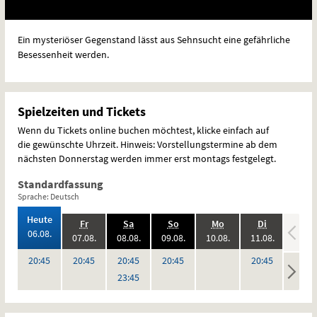
Ein mysteriöser Gegenstand lässt aus Sehnsucht eine gefährliche
Besessenheit werden.
Spielzeiten und Tickets
Wenn du Tickets online buchen möchtest, klicke einfach auf
die gewünschte Uhrzeit. Hinweis: Vorstellungstermine ab dem
nächsten Donnerstag werden immer erst montags festgelegt.
Standardfassung
Sprache: Deutsch
,
Heute
.,
.,
.,
.,
.,
.,
Fr
Sa
So
Mo
Di
Mi
2026:
06.08.
2026:
2026:
2026:
2026:
2026:
07.08.
08.08.
09.08.
10.08.
11.08.
12.08
,
keine
keine
Uhr
Uhr
Uhr
Uhr
Uhr
20:45
20:45
20:45
20:45
20:45
Vorstellungen
Vorstel
Uhr
23:45