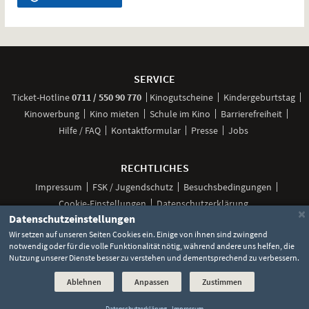
Weitere
Navigationsmöglichkeiten
SERVICE
anrufen
Ticket-
Hotline
0711 / 550 90 770
Kinogutscheine
Kindergeburtstag
Kinowerbung
Kino mieten
Schule im Kino
Barrierefreiheit
Hilfe / FAQ
Kontaktformular
Presse
Jobs
RECHTLICHES
Impressum
FSK / Jugendschutz
Besuchsbedingungen
Cookie-Einstellungen
Datenschutzerklärung
×
Datenschutzeinstellungen
Wir setzen auf unseren Seiten Cookies ein. Einige von ihnen sind zwingend
notwendig oder für die volle Funktionalität nötig, während andere uns helfen, die
Unsere
Unsere
Unsere
Unser
Unser
Nutzung unserer Dienste besser zu verstehen und dementsprechend zu verbessern.
Social
Seite
Seite
Seite
Kanal
Kanal
Media
bei
bei
bei
bei
bei
©
2026 Lochmann Filmtheaterbetriebe
Ablehnen
Anpassen
Zustimmen
Facebook
Instagram
TikTok
YouTube
WhatsApp
Links
Datenschutzerklärung
-
Impressum