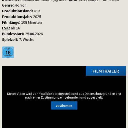
Genre:
Horror
Produktionsland:
USA
Produktionsjahr:
2025
Filmlänge:
108 Minuten
FSK
:
ab 16
Bundesstart:
25.06.2026
Spielzeit:
7. Woche
FILMTRAILER
Dieses Video wird von YouTube bereitgestellt und aus Datenschutzgründen erst
nach einer Zustimmung eingebunden und abgespielt.
zustimmen