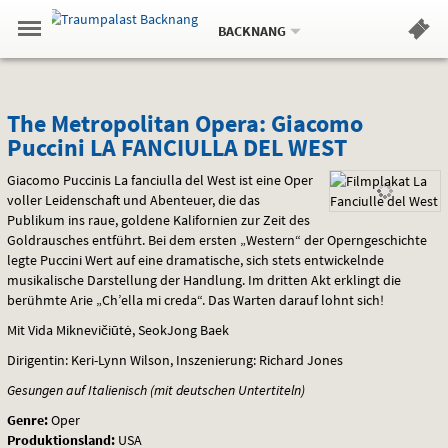
Aktueller
Gehe
Standort:
Weitere
.
zur
BACKNANG
Standorte:
Menü
Startseite:
Navigation
Hinweis
Springe
zum
,
zum
.
Standortauswahl
umschalten
und
direkt
Inhalt
Menü
The
Service
The Metropolitan Opera: Giacomo
Puccini LA FANCIULLA DEL WEST
Metropolitan
Giacomo Puccinis La fanciulla del West ist eine Oper
Opera:
voller Leidenschaft und Abenteuer, die das
Publikum ins raue, goldene Kalifornien zur Zeit des
Giacomo
Goldrausches entführt. Bei dem ersten „Western“ der Operngeschichte
Puccini
legte Puccini Wert auf eine dramatische, sich stets entwickelnde
musikalische Darstellung der Handlung. Im dritten Akt erklingt die
LA
berühmte Arie „Ch’ella mi creda“. Das Warten darauf lohnt sich!
Mit Vida Miknevičiūtė, SeokJong Baek
FANCIULLA
Dirigentin: Keri-Lynn Wilson, Inszenierung: Richard Jones
DEL
Gesungen auf Italienisch (mit deutschen Untertiteln)
WEST
Genre:
Oper
Produktionsland:
USA