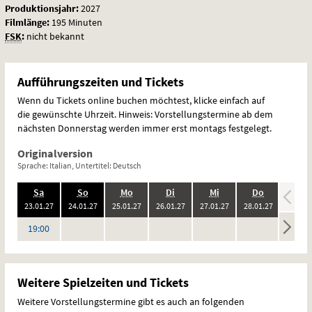
Produktionsjahr:
2027
Filmlänge:
195 Minuten
FSK
:
nicht bekannt
Aufführungszeiten und Tickets
Wenn du Tickets online buchen möchtest, klicke einfach auf
die gewünschte Uhrzeit. Hinweis: Vorstellungstermine ab dem
nächsten Donnerstag werden immer erst montags festgelegt.
Originalversion
Sprache: Italian, Untertitel: Deutsch
.,
.,
.,
.,
.,
.,
.,
Sa
So
Mo
Di
Mi
Do
Fr
20
:
20
:
20
:
20
:
20
:
20
:
2
23.01.
27
24.01.
27
25.01.
27
26.01.
27
27.01.
27
28.01.
27
29.01.
keine
keine
keine
keine
keine
keine
Uhr
19:00
Vorstellungen
Vorstellungen
Vorstellungen
Vorstellungen
Vorstellungen
Vorstel
Weitere Spielzeiten und Tickets
Weitere Vorstellungstermine gibt es auch an folgenden