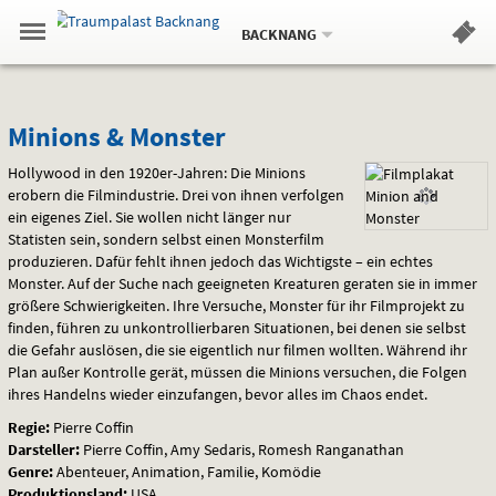
Aktueller
Gehe
Standort:
Weitere
.
zur
BACKNANG
Standorte:
Menü
Startseite:
Navigation
Hinweis
Springe
zum
,
zum
.
Standortauswahl
umschalten
und
direkt
Inhalt
Menü
Minions
Service
Minions & Monster
&
Hollywood in den 1920er-Jahren: Die Minions
erobern die Filmindustrie. Drei von ihnen verfolgen
Monster
ein eigenes Ziel. Sie wollen nicht länger nur
Statisten sein, sondern selbst einen Monsterfilm
produzieren. Dafür fehlt ihnen jedoch das Wichtigste – ein echtes
Monster. Auf der Suche nach geeigneten Kreaturen geraten sie in immer
größere Schwierigkeiten. Ihre Versuche, Monster für ihr Filmprojekt zu
finden, führen zu unkontrollierbaren Situationen, bei denen sie selbst
die Gefahr auslösen, die sie eigentlich nur filmen wollten. Während ihr
Plan außer Kontrolle gerät, müssen die Minions versuchen, die Folgen
ihres Handelns wieder einzufangen, bevor alles im Chaos endet.
Regie:
Pierre Coffin
Darsteller:
Pierre Coffin, Amy Sedaris, Romesh Ranganathan
Genre:
Abenteuer, Animation, Familie, Komödie
Produktionsland:
USA