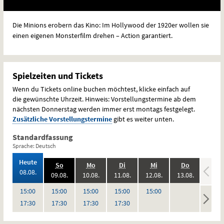
Die Minions erobern das Kino: Im Hollywood der 1920er wollen sie
einen eigenen Monsterfilm drehen – Action garantiert.
Spielzeiten und Tickets
Wenn du Tickets online buchen möchtest, klicke einfach auf
die gewünschte Uhrzeit. Hinweis: Vorstellungstermine ab dem
nächsten Donnerstag werden immer erst montags festgelegt.
Zusätzliche Vorstellungstermine
gibt es weiter unten.
Standardfassung
Sprache: Deutsch
,
Heute
.,
.,
.,
.,
.,
.,
So
Mo
Di
Mi
Do
Fr
2026:
08.08.
2026:
2026:
2026:
2026:
2026:
09.08.
10.08.
11.08.
12.08.
13.08.
14.08
,
,
,
,
keine
keine
Uhr
Uhr
Uhr
Uhr
Uhr
15:00
15:00
15:00
15:00
15:00
Vorstellungen
Vorstel
Uhr
Uhr
Uhr
Uhr
17:30
17:30
17:30
17:30