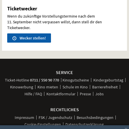
Ticketwecker
Wenn du zukünftige Vorstellungstermine nach dem
11. September nicht verpassen willst, dann stell dir den
Ticketwecker.
Wecker stellen!
Weitere
Navigationsmöglichkeiten
SERVICE
anrufen
Ticket-
Hotline
0711 / 550 90 770
Kinogutscheine
Kindergeburtstag
Kinowerbung
Kino mieten
Schule im Kino
Barrierefreiheit
Hilfe / FAQ
Kontaktformular
Presse
Jobs
RECHTLICHES
Impressum
FSK / Jugendschutz
Besuchsbedingungen
Cookie-Einstellungen
Datenschutzerklärung
×