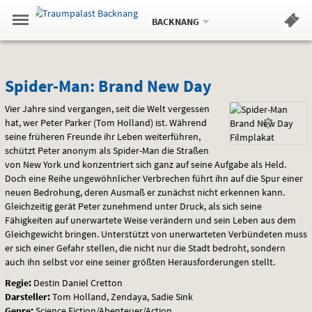
Aktueller
Gehe
Standort:
Weitere
.
zur
BACKNANG
Standorte:
Menü
Startseite:
Navigation
Hinweis
Springe
zum
,
zum
.
Standortauswahl
umschalten
und
direkt
Inhalt
Menü
Spider-
Service
Spider-Man: Brand New Day
Man:
Vier Jahre sind vergangen, seit die Welt vergessen
hat, wer Peter Parker (Tom Holland) ist. Während
Brand
seine früheren Freunde ihr Leben weiterführen,
schützt Peter anonym als Spider-Man die Straßen
New
von New York und konzentriert sich ganz auf seine Aufgabe als Held.
Doch eine Reihe ungewöhnlicher Verbrechen führt ihn auf die Spur einer
Day
neuen Bedrohung, deren Ausmaß er zunächst nicht erkennen kann.
Gleichzeitig gerät Peter zunehmend unter Druck, als sich seine
Fähigkeiten auf unerwartete Weise verändern und sein Leben aus dem
Gleichgewicht bringen. Unterstützt von unerwarteten Verbündeten muss
er sich einer Gefahr stellen, die nicht nur die Stadt bedroht, sondern
auch ihn selbst vor eine seiner größten Herausforderungen stellt.
Regie:
Destin Daniel Cretton
Darsteller:
Tom Holland, Zendaya, Sadie Sink
Genre:
Science Fiction/Abenteuer/Action