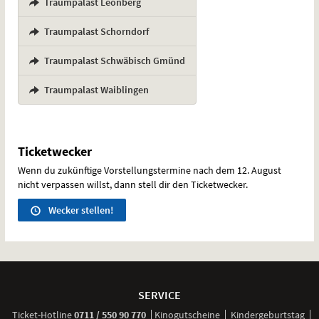
Traumpalast Leonberg
,
Traumpalast Schorndorf
,
Traumpalast Schwäbisch Gmünd
,
Traumpalast Waiblingen
Ticketwecker
Wenn du zukünftige Vorstellungstermine nach dem 12. August
nicht verpassen willst, dann stell dir den Ticketwecker.
Wecker stellen!
Weitere
Navigationsmöglichkeiten
SERVICE
anrufen
Ticket-
Hotline
0711 / 550 90 770
Kinogutscheine
Kindergeburtstag