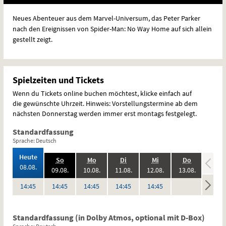
Neues Abenteuer aus dem Marvel-Universum, das Peter Parker
nach den Ereignissen von Spider-Man: No Way Home auf sich allein
gestellt zeigt.
Spielzeiten und Tickets
Wenn du Tickets online buchen möchtest, klicke einfach auf
die gewünschte Uhrzeit. Hinweis: Vorstellungstermine ab dem
nächsten Donnerstag werden immer erst montags festgelegt.
Standardfassung
Sprache: Deutsch
,
Heute
.,
.,
.,
.,
.,
.,
So
Mo
Di
Mi
Do
Fr
2026:
08.08.
2026:
2026:
2026:
2026:
2026:
09.08.
10.08.
11.08.
12.08.
13.08.
14.08
keine
keine
Uhr
Uhr
Uhr
Uhr
Uhr
14:45
14:45
14:45
14:45
14:45
Vorstellungen
Vorstel
Standardfassung (in Dolby Atmos, optional mit D-Box)