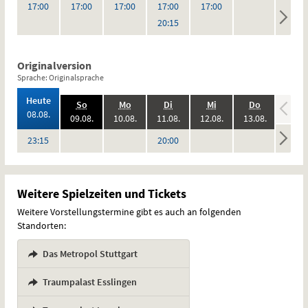
,
keine
keine
Uhr
Uhr
Uhr
Uhr
Uhr
17:00
17:00
17:00
17:00
17:00
Vorstellungen
Vorstel
Uhr
20:15
Originalversion
Sprache: Originalsprache
,
Heute
.,
.,
.,
.,
.,
.,
So
Mo
Di
Mi
Do
Fr
2026:
08.08.
2026:
2026:
2026:
2026:
2026:
09.08.
10.08.
11.08.
12.08.
13.08.
14.08
keine
keine
keine
keine
keine
Uhr
Uhr
23:15
20:00
Vorstellungen
Vorstellungen
Vorstellungen
Vorstellungen
Vorstel
Weitere Spielzeiten und Tickets
Weitere Vorstellungstermine gibt es auch an folgenden
Standorten:
Das Metropol Stuttgart
,
Traumpalast Esslingen
,