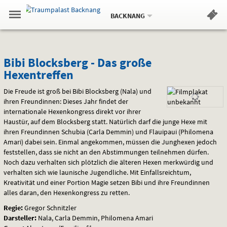
Aktueller
Gehe
Standort:
Weitere
.
zur
BACKNANG
Standorte:
Menü
Startseite:
Navigation
Hinweis
Springe
zum
,
zum
.
Standortauswahl
umschalten
und
direkt
Inhalt
Menü
Bibi
Service
Bibi Blocksberg - Das große
Hexentreffen
Blocksberg
Die Freude ist groß bei Bibi Blocksberg (Nala) und
-
ihren Freundinnen: Dieses Jahr findet der
internationale Hexenkongress direkt vor ihrer
Das
Haustür, auf dem Blocksberg statt. Natürlich darf die junge Hexe mit
große
ihren Freundinnen Schubia (Carla Demmin) und Flauipaui (Philomena
Amari) dabei sein. Einmal angekommen, müssen die Junghexen jedoch
Hexentreffen
feststellen, dass sie nicht an den Abstimmungen teilnehmen dürfen.
Noch dazu verhalten sich plötzlich die älteren Hexen merkwürdig und
verhalten sich wie launische Jugendliche. Mit Einfallsreichtum,
Kreativität und einer Portion Magie setzen Bibi und ihre Freundinnen
alles daran, den Hexenkongress zu retten.
Regie:
Gregor Schnitzler
Darsteller:
Nala, Carla Demmin, Philomena Amari