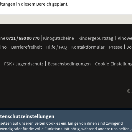
altungen in diesem Bereich geplant.
ine
0711 / 550 90 770
Kinogutscheine
Kindergeburtstag
Kinow
Kino
Barrierefreiheit
Hilfe / FAQ
Kontaktformular
Presse
Jo
FSK / Jugendschutz
Besuchsbedingungen
Cookie-Einstellun
©
pp
tenschutzeinstellungen
 setzen auf unseren Seiten Cookies ein. Einige von ihnen sind zwingend
wendig oder für die volle Funktionalität nötig, während andere uns helfen, 