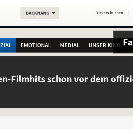
Aktueller
Servicefunktionen
Aktuelles
Hier
.
.
BACKNANG
Tickets
buchen
Standort:
Weitere
Programm:
einfach
Standorte:
online
Fa
ZIAL
EMOTIONAL
MEDIAL
UNSER KINO
en-Filmhits schon vor dem offizi