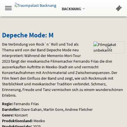
Aktueller
Gehe
Standort:
Weitere
.
zur
BACKNANG
Standorte:
Menü
Startseite:
Navigation
Hinweis
Springe
zum
,
zum
.
Standortauswahl
umschalten
und
direkt
Inhalt
Menü
Depeche
Service
Depeche Mode: M
Mode:
Die Verbindung von Rock´n´Roll und Tod als
Thema wird von der Band Depeche Mode neu
M
interpretiert: Während der Memento-Mori-Tour
2023 fängt der mexikanische Filmemacher Fernando Frías die drei
ausverkauften Auftritte in Mexiko-Stadt ein und vermischt
Konzertaufnahmen mit Archivmaterial und Zwischensequenzen. Der
Film feiert den Einfluss der Band und zeigt, wie sich Rockmusik mit
Sterblichkeit und mexikanischer Tradition verbindet. Schmerz,
Erinnerung, Freude und Tanz vermischen sich zu einem wunderschönen
Erlebnis.
Regie:
Fernando Frías
Darsteller:
Dave Gahan, Martin Gore, Andrew Fletcher
Genre:
Konzert
Produktionsland:
Mexiko
Produktionsjahr:
2025