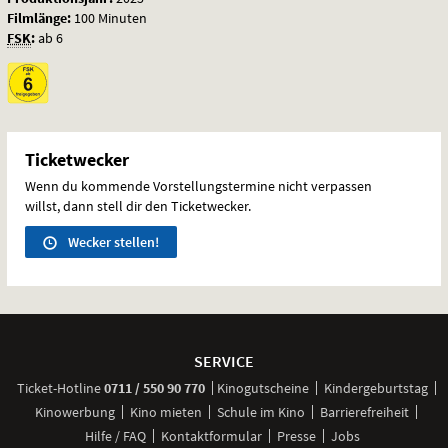
Filmlänge:
100 Minuten
FSK
:
ab 6
Ticketwecker
Wenn du kommende Vorstellungstermine nicht verpassen
willst, dann stell dir den Ticketwecker.
Wecker stellen!
Weitere
Navigationsmöglichkeiten
SERVICE
anrufen
Ticket-
Hotline
0711 / 550 90 770
Kinogutscheine
Kindergeburtstag
Kinowerbung
Kino mieten
Schule im Kino
Barrierefreiheit
Hilfe / FAQ
Kontaktformular
Presse
Jobs