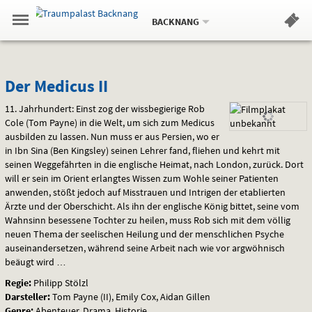
Aktueller
Gehe
Standort:
Weitere
.
zur
BACKNANG
Standorte:
Menü
Startseite:
Navigation
Hinweis
Springe
zum
,
zum
.
Standortauswahl
umschalten
und
direkt
Inhalt
Menü
Der
Service
Der Medicus II
Medicus
11. Jahrhundert: Einst zog der wissbegierige Rob
Cole (Tom Payne) in die Welt, um sich zum Medicus
II
ausbilden zu lassen. Nun muss er aus Persien, wo er
in Ibn Sina (Ben Kingsley) seinen Lehrer fand, fliehen und kehrt mit
seinen Weggefährten in die englische Heimat, nach London, zurück. Dort
will er sein im Orient erlangtes Wissen zum Wohle seiner Patienten
anwenden, stößt jedoch auf Misstrauen und Intrigen der etablierten
Ärzte und der Oberschicht. Als ihn der englische König bittet, seine vom
Wahnsinn besessene Tochter zu heilen, muss Rob sich mit dem völlig
neuen Thema der seelischen Heilung und der menschlichen Psyche
auseinandersetzen, während seine Arbeit nach wie vor argwöhnisch
beäugt wird …
Regie:
Philipp Stölzl
Darsteller:
Tom Payne (II), Emily Cox, Aidan Gillen
Genre:
Abenteuer, Drama, Historie