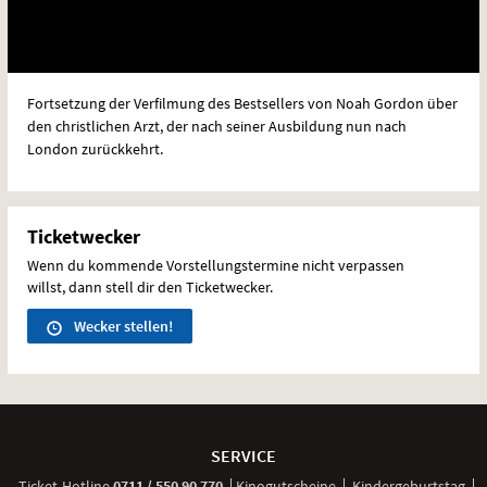
Fortsetzung der Verfilmung des Bestsellers von Noah Gordon über
den christlichen Arzt, der nach seiner Ausbildung nun nach
London zurückkehrt.
Ticketwecker
Wenn du kommende Vorstellungstermine nicht verpassen
willst, dann stell dir den Ticketwecker.
Wecker stellen!
Weitere
Navigationsmöglichkeiten
SERVICE
anrufen
Ticket-
Hotline
0711 / 550 90 770
Kinogutscheine
Kindergeburtstag