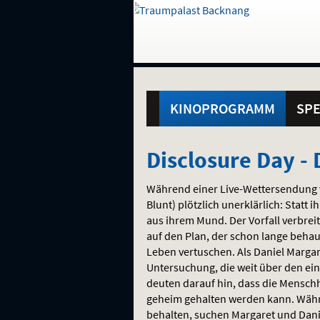
Gehe
zur
Startseite:
Standortauswahl
Navigation
Hinweis
Springe
zum
,
zum
.
und
direkt
Inhalt
Menü
Hauptmenü
Service
KINOPROGRAMM
SPE
Disclosure
Disclosure Day -
Day
Während einer Live-Wettersendung ve
-
Blunt) plötzlich unerklärlich: Stat
aus ihrem Mund. Der Vorfall verbreit
Der
auf den Plan, der schon lange behau
Leben vertuschen. Als Daniel Margar
Tag
Untersuchung, die weit über den ei
deuten darauf hin, dass die Menschhe
der
geheim gehalten werden kann. Währen
behalten, suchen Margaret und Dan