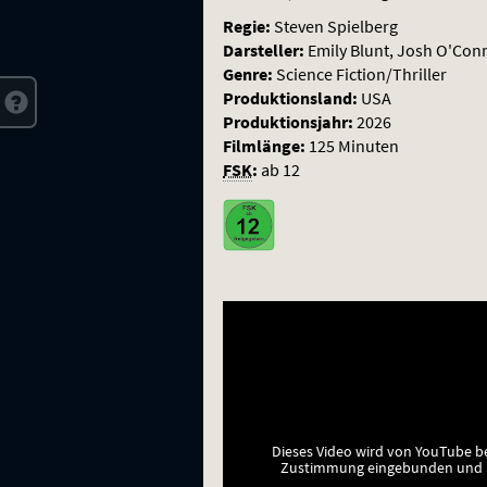
Wahrheit
Regie:
Steven Spielberg
Darsteller:
Emily Blunt, Josh O'Conn
Genre:
Science Fiction/Thriller
Produktionsland:
USA
Produktionsjahr:
2026
Filmlänge:
125 Minuten
FSK
:
ab 12
Dieses Video wird von YouTube b
Zustimmung eingebunden und a