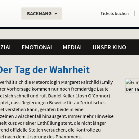
Aktueller
Servicefunktionen
Aktuelles
Hier
.
.
BACKNANG
Tickets
buchen
Standort:
Weitere
Programm:
einfach
Standorte:
online
ZIAL
EMOTIONAL
MEDIAL
UNSER KINO
 Der Tag der Wahrheit
rhält sich die Meteorologin Margaret Fairchild (Emily
t ihrer Vorhersage kommen nur noch fremdartige Laute
et sich schnell und ruft Daniel Keller (Josh O’Connor)
ptet, dass Regierungen Beweise für außerirdisches
et verstehen kann, geraten beide in eine
nzelnen Zwischenfall hinausgeht. Immer mehr Hinweise
it kurz vor einer Enthüllung steht, die nicht länger
d offizielle Stellen versuchen, die Kontrolle zu
iel nach dem Ursprung des Phänomens.