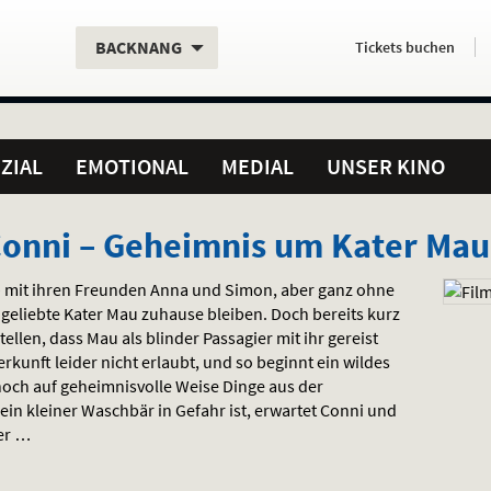
Aktueller
Servicefunktionen
Aktuelles
Hier
.
.
BACKNANG
Tickets
buchen
Standort:
Weitere
Programm:
einfach
Standorte:
online
ZIAL
EMOTIONAL
MEDIAL
UNSER KINO
Conni – Geheimnis um Kater Mau
 – mit ihren Freunden Anna und Simon, aber ganz ohne
 geliebte Kater Mau zuhause bleiben. Doch bereits kurz
ellen, dass Mau als blinder Passagier mit ihr gereist
terkunft leider nicht erlaubt, und so beginnt ein wildes
 noch auf geheimnisvolle Weise Dinge aus der
n kleiner Waschbär in Gefahr ist, erwartet Conni und
uer …