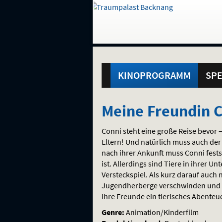
Gehe
zur
Startseite:
Standortauswahl
Navigation
Hinweis
Springe
zum
,
zum
.
und
direkt
Inhalt
Menü
Hauptmenü
Service
KINOPROGRAMM
SPE
Meine
Meine Freundin 
Freundin
Conni steht eine große Reise bevor
Conni
Eltern! Und natürlich muss auch der
nach ihrer Ankunft muss Conni festst
–
ist. Allerdings sind Tiere in ihrer Un
Versteckspiel. Als kurz darauf auch
Geheimnis
Jugendherberge verschwinden und ei
ihre Freunde ein tierisches Abente
um
Genre:
Animation/Kinderfilm