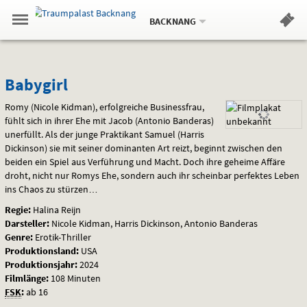
Aktueller
Gehe
Standort:
Weitere
.
zur
BACKNANG
Standorte:
Menü
Startseite:
Navigation
Hinweis
Springe
zum
,
zum
.
Standortauswahl
umschalten
und
direkt
Inhalt
Menü
Babygirl
Service
Babygirl
Romy (Nicole Kidman), erfolgreiche Businessfrau,
fühlt sich in ihrer Ehe mit Jacob (Antonio Banderas)
unerfüllt. Als der junge Praktikant Samuel (Harris
Dickinson) sie mit seiner dominanten Art reizt, beginnt zwischen den
beiden ein Spiel aus Verführung und Macht. Doch ihre geheime Affäre
droht, nicht nur Romys Ehe, sondern auch ihr scheinbar perfektes Leben
ins Chaos zu stürzen…
Regie:
Halina Reijn
Darsteller:
Nicole Kidman, Harris Dickinson, Antonio Banderas
Genre:
Erotik-Thriller
Produktionsland:
USA
Produktionsjahr:
2024
Filmlänge:
108 Minuten
FSK
:
ab 16