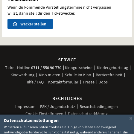
Wenn du kommende Vorstellungstermine nicht verpassen
willst, dann stell dir den Ticketwecker.
Wecker stellen!
Weitere
Navigationsmöglichkeiten
SERVICE
anrufen
Ticket-
Hotline
0711 / 550 90 770
Kinogutscheine
Kindergeburtstag
Kinowerbung
Kino mieten
Schule im Kino
Barrierefreiheit
Hilfe / FAQ
Kontaktformular
Presse
Jobs
RECHTLICHES
Impressum
FSK / Jugendschutz
Besuchsbedingungen
Cookie-Einstellungen
Datenschutzerklärung
×
Datenschutzeinstellungen
Wir setzen auf unseren Seiten Cookies ein. Einige von ihnen sind zwingend
notwendig oder für die volle Funktionalität nötig, während andere uns helfen, die