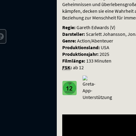
Geheimnissen und überlebensgroß
kämpfen, decken sie eine Wahrheit a
Beziehung zur Menschheit für imme
Regie:
Gareth Edwards (V)
Darsteller:
Scarlett Johansson, Jona
Genre:
Action/Abenteuer
Produktionsland:
USA
Produktionsjahr:
2025
Filmlänge:
133 Minuten
FSK
:
ab 12