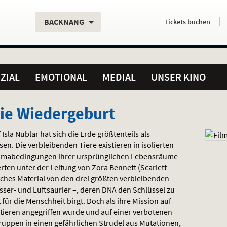
Aktueller
Servicefunktionen
Aktuelles
Hier
.
.
BACKNANG
Tickets
buchen
Standort:
Weitere
Programm:
einfach
Standorte:
online
ZIAL
EMOTIONAL
MEDIAL
UNSER KINO
Die Wiedergeburt
Isla Nublar hat sich die Erde größtenteils als
n. Die verbleibenden Tiere existieren in isolierten
limabedingungen ihrer ursprünglichen Lebensräume
ten unter der Leitung von Zora Bennett (Scarlett
sches Material von den drei größten verbleibenden
sser- und Luftsaurier –, deren
DNA
den Schlüssel zu
r die Menschheit birgt. Doch als ihre Mission auf
aubtieren angegriffen wurde und auf einer verbotenen
Gruppen in einen gefährlichen Strudel aus Mutationen,