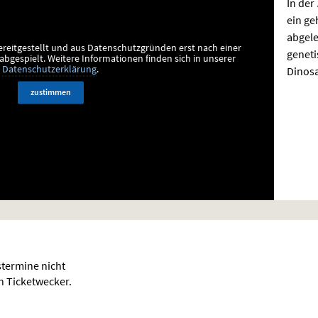
In der
ein ge
abgele
ereitgestellt und aus Datenschutzgründen erst nach einer
geneti
bgespielt.
Weitere Informationen finden sich in unserer
Dinosa
Datenschutzerklärung
.
zustimmen
termine nicht
en Ticketwecker.