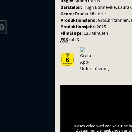
Regie:
Simon Curtis
Darsteller:
Hugh Bonneville, Laura C
Genre:
Drama, Historie
Produktionsland:
Großbritannien,
Produktionsjahr:
2025
Filmlänge:
123 Minuten
FSK
:
ab 6
Dieses Video wird von YouTube b
Zustimmung eingebunden und a