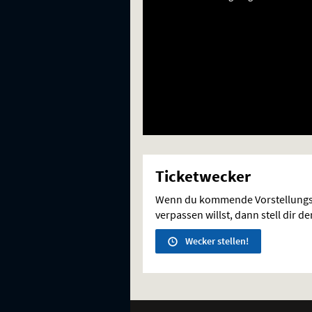
Ticketwecker
Wenn du kommende Vorstellungs
verpassen willst, dann stell dir d
Wecker stellen!
Weitere