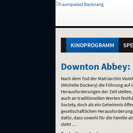
Gehe
zur
Startseite:
Standortauswahl
Navigation
Hinweis
Springe
zum
,
zum
.
und
direkt
Inhalt
Menü
Hauptmenü
Service
KINOPROGRAMM
SPE
Downton
Downton Abbey: 
Abbey:
Nach dem Tod der Matriarchin Viole
Das
(Michelle Dockery) die Führung au
Herausforderungen der Zeit stellen, 
große
auch an traditionellen Werten fest
Society, doch als ein Geheimnis öffe
Finale
gesellschaftlichen Herausforderung
dafür, dass sowohl für die Familie a
steht …