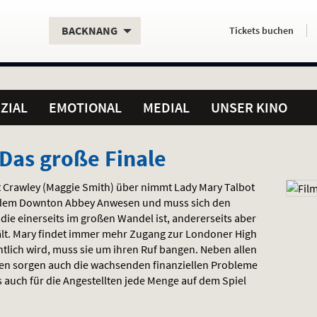
Aktueller
Servicefunktionen
Aktuelles
Hier
.
.
BACKNANG
Tickets
buchen
Standort:
Weitere
Programm:
einfach
Standorte:
online
ZIAL
EMOTIONAL
MEDIAL
UNSER KINO
Das große Finale
t Crawley (Maggie Smith) über nimmt Lady Mary Talbot
f dem Downton Abbey Anwesen und muss sich den
die einerseits im großen Wandel ist, andererseits aber
hält. Mary findet immer mehr Zugang zur Londoner High
ntlich wird, muss sie um ihren Ruf bangen. Neben allen
en sorgen auch die wachsenden finanziellen Probleme
ls auch für die Angestellten jede Menge auf dem Spiel