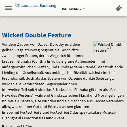
Aktueller
Gehe
Standort:
Weitere
.
zur
BACKNANG
Standorte:
Menü
Startseite:
Navigation
Hinweis
Springe
zum
,
zum
.
Standortauswahl
umschalten
und
direkt
Inhalt
Menü
Wicked
Service
Wicked Double Feature
Double
Vor dem Zauber von Oz, vor Dorothy und dem
gelben Ziegelsteinweg beginnt die Geschichte
Feature
zweier junger Frauen, deren Wege sich für immer
kreuzen: Elphaba (Cynthia Erivo), die grüne Außenseiterin mit
außergewöhnlichen Kräften, und Glinda (Ariana Grande), der strahlende
Liebling der Gesellschaft. Aus anfänglicher Rivalität wächst eine tiefe
Freundschaft, doch als das System von Oz seine dunkle Seite zeigt,
werden aus Verbündeten Gegenspielerinnen.
Im zweiten Teil spitzt sich das Schicksal zu: Elphaba gilt nun als „Böse
Hexe des Westens“, während Glinda zwischen Macht und Moral gefangen
ist. Neue Allianzen, alte Wunden und ein Mädchen aus Kansas verändern
alles, was sie über Gut und Böse zu wissen glaubten.
Erlebe mit
Wicked: Teil 1
und
Wicked: Teil 2
das spektakuläre Musical-
Highlight als emotionales Kino-Event.
Regie:
Jon M. Chu