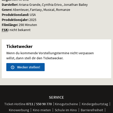
Darsteller:
Ariana Grande, Cynthia Erivo, Jonathan Bailey
Genre:
Abenteuer, Fantasy, Musical, Romanze
Produktionsland:
USA
Produktionsjahr:
2025
Filmlänge:
298 Minuten
FSK
:
nicht bekannt
Ticketwecker
Wenn du kommende Vorstellungstermine nicht verpassen
willst, dann stell dir den Ticketwecker.
Wecker stellen!
Weitere
Navigationsmöglichkeiten
SERVICE
anrufen
Ticket-
Hotline
0711 / 550 90 770
Kinogutscheine
Kindergeburtstag
Kinowerbung
Kino mieten
Schule im Kino
Barrierefreiheit