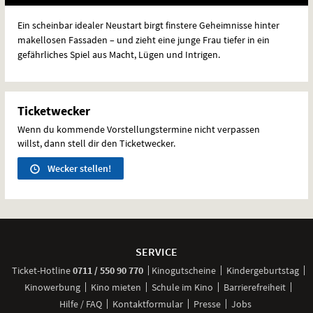
Ein scheinbar idealer Neustart birgt finstere Geheimnisse hinter
makellosen Fassaden – und zieht eine junge Frau tiefer in ein
gefährliches Spiel aus Macht, Lügen und Intrigen.
Ticketwecker
Wenn du kommende Vorstellungstermine nicht verpassen
willst, dann stell dir den Ticketwecker.
Wecker stellen!
Weitere
Navigationsmöglichkeiten
SERVICE
anrufen
Ticket-
Hotline
0711 / 550 90 770
Kinogutscheine
Kindergeburtstag
Kinowerbung
Kino mieten
Schule im Kino
Barrierefreiheit
Hilfe / FAQ
Kontaktformular
Presse
Jobs