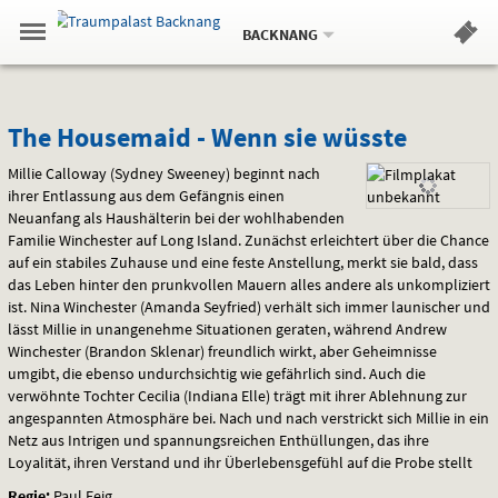
Aktueller
Gehe
Standort:
Weitere
.
zur
BACKNANG
Standorte:
Menü
Startseite:
Navigation
Hinweis
Springe
zum
,
zum
.
Standortauswahl
umschalten
und
direkt
Inhalt
Menü
The
Service
The Housemaid - Wenn sie wüsste
Housemaid
Millie Calloway (Sydney Sweeney) beginnt nach
ihrer Entlassung aus dem Gefängnis einen
-
Neuanfang als Haushälterin bei der wohlhabenden
Familie Winchester auf Long Island. Zunächst erleichtert über die Chance
Wenn
auf ein stabiles Zuhause und eine feste Anstellung, merkt sie bald, dass
das Leben hinter den prunkvollen Mauern alles andere als unkompliziert
sie
ist. Nina Winchester (Amanda Seyfried) verhält sich immer launischer und
lässt Millie in unangenehme Situationen geraten, während Andrew
wüsste
Winchester (Brandon Sklenar) freundlich wirkt, aber Geheimnisse
umgibt, die ebenso undurchsichtig wie gefährlich sind. Auch die
verwöhnte Tochter Cecilia (Indiana Elle) trägt mit ihrer Ablehnung zur
angespannten Atmosphäre bei. Nach und nach verstrickt sich Millie in ein
Netz aus Intrigen und spannungsreichen Enthüllungen, das ihre
Loyalität, ihren Verstand und ihr Überlebensgefühl auf die Probe stellt
Regie:
Paul Feig