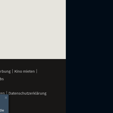
erbung
Kino mieten
bs
gen
Datenschutzerklärung
×
die