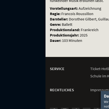
funkelnder Musik erblühen lässt.
Vorstellungsart:
Aufzeichnung
Regie:
Francois Roussillon
Darsteller:
Dorothee Gilbert, Guill
Genre:
Ballett
Produktionsland:
Frankreich
Produktionsjahr:
2025
Dauer:
103 Minuten
Weitere
Navigationsmöglichkeiten
SERVICE
Ticket-
Hotl
Schule im 
RECHTLICHES
Impressum
Da
Wir
not