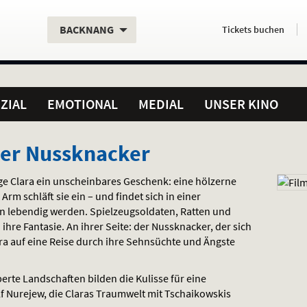
Aktueller
Servicefunktionen
Aktuelles
Hier
.
.
BACKNANG
Tickets
buchen
Standort:
Weitere
Programm:
einfach
Standorte:
online
ZIAL
EMOTIONAL
MEDIAL
UNSER KINO
Der Nussknacker
e Clara ein unscheinbares Geschenk: eine hölzerne
rm schläft sie ein – und findet sich in einer
en lebendig werden. Spielzeugsoldaten, Ratten und
re Fantasie. An ihrer Seite: der Nussknacker, der sich
ra auf eine Reise durch ihre Sehnsüchte und Ängste
rte Landschaften bilden die Kulisse für eine
f Nurejew, die Claras Traumwelt mit Tschaikowskis