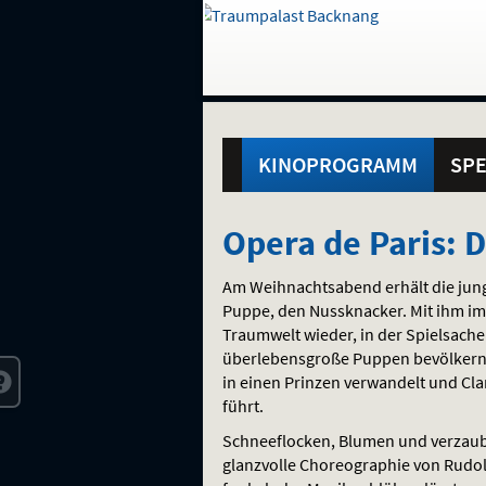
Gehe
zur
Startseite:
Standortauswahl
Navigation
Hinweis
Springe
zum
,
zum
.
und
direkt
Inhalt
Menü
Hauptmenü
Service
KINOPROGRAMM
SPE
Opera
Opera de Paris: 
de
Am Weihnachtsabend erhält die jung
Paris:
Puppe, den Nussknacker. Mit ihm im A
Traumwelt wieder, in der Spielsach
Der
überlebensgroße Puppen bevölkern ih
in einen Prinzen verwandelt und Cla
Nussknacker
führt.
Schneeflocken, Blumen und verzaube
glanzvolle Choreographie von Rudol