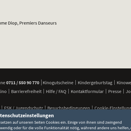
aume Diop, Premiers Danseurs
ine
0711 / 550 90 770
Kinogutscheine
Kindergeburtstag
Kinow
Kino
Barrierefreiheit
Hilfe / FAQ
Kontaktformular
Presse
Jo
FSK / Jugendschutz
Besuchsbedingungen
Cookie-Einstellun
tenschutzeinstellungen
 setzen auf unseren Seiten Cookies ein. Einige von ihnen sind zwingend
wendig oder für die volle Funktionalität nötig, während andere uns helfen, 