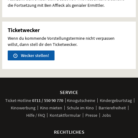
die Fortsetzung mit Ben Affleck als genialer Ermittler.
Ticketwecker
Wenn du kommende Vorstellungstermine nicht verpassen
willst, dann stell dir den Ticketwecker.
Wecker stellen!
Weitere
Navigationsmöglichkeiten
SERVICE
anrufen
Ticket-
Hotline
0711 / 550 90 770
Kinogutscheine
Kindergeburtstag
Kinowerbung
Kino mieten
Schule im Kino
Barrierefreiheit
Hilfe / FAQ
Kontaktformular
Presse
Jobs
RECHTLICHES