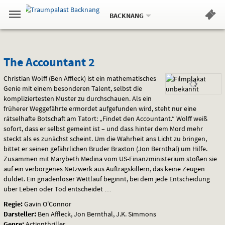
Aktueller
Gehe
Standort:
Weitere
.
zur
BACKNANG
Standorte:
Menü
Startseite:
Navigation
Hinweis
Springe
zum
,
zum
.
Standortauswahl
umschalten
und
direkt
Inhalt
Menü
The
Service
The Accountant 2
Accountant
Christian Wolff (Ben Affleck) ist ein mathematisches
Genie mit einem besonderen Talent, selbst die
2
kompliziertesten Muster zu durchschauen. Als ein
früherer Weggefährte ermordet aufgefunden wird, steht nur eine
rätselhafte Botschaft am Tatort: „Findet den Accountant.“ Wolff weiß
sofort, dass er selbst gemeint ist – und dass hinter dem Mord mehr
steckt als es zunächst scheint. Um die Wahrheit ans Licht zu bringen,
bittet er seinen gefährlichen Bruder Braxton (Jon Bernthal) um Hilfe.
Zusammen mit Marybeth Medina vom US-Finanzministerium stoßen sie
auf ein verborgenes Netzwerk aus Auftragskillern, das keine Zeugen
duldet. Ein gnadenloser Wettlauf beginnt, bei dem jede Entscheidung
über Leben oder Tod entscheidet …
Regie:
Gavin O'Connor
Darsteller:
Ben Affleck, Jon Bernthal, J.K. Simmons
Genre:
Actionthriller