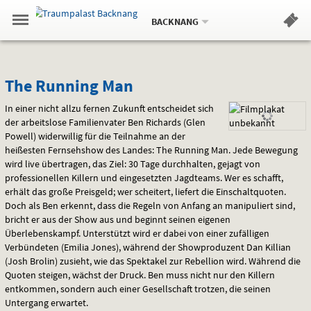
Aktueller
Gehe
Standort:
Weitere
.
zur
BACKNANG
Standorte:
Menü
Startseite:
Navigation
Hinweis
Springe
zum
,
zum
.
Standortauswahl
umschalten
und
direkt
Inhalt
Menü
The
Service
The Running Man
Running
In einer nicht allzu fernen Zukunft entscheidet sich
der arbeitslose Familienvater Ben Richards (Glen
Man
Powell) widerwillig für die Teilnahme an der
heißesten Fernsehshow des Landes: The Running Man. Jede Bewegung
wird live übertragen, das Ziel: 30 Tage durchhalten, gejagt von
professionellen Killern und eingesetzten Jagdteams. Wer es schafft,
erhält das große Preisgeld; wer scheitert, liefert die Einschaltquoten.
Doch als Ben erkennt, dass die Regeln von Anfang an manipuliert sind,
bricht er aus der Show aus und beginnt seinen eigenen
Überlebenskampf. Unterstützt wird er dabei von einer zufälligen
Verbündeten (Emilia Jones), während der Showproduzent Dan Killian
(Josh Brolin) zusieht, wie das Spektakel zur Rebellion wird. Während die
Quoten steigen, wächst der Druck. Ben muss nicht nur den Killern
entkommen, sondern auch einer Gesellschaft trotzen, die seinen
Untergang erwartet.