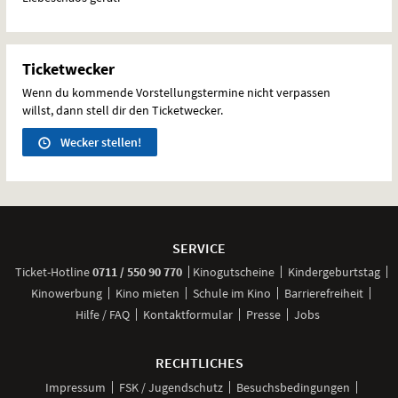
Ticketwecker
Wenn du kommende Vorstellungstermine nicht verpassen
willst, dann stell dir den Ticketwecker.
Wecker stellen!
Weitere
Navigationsmöglichkeiten
SERVICE
anrufen
Ticket-
Hotline
0711 / 550 90 770
Kinogutscheine
Kindergeburtstag
Kinowerbung
Kino mieten
Schule im Kino
Barrierefreiheit
Hilfe / FAQ
Kontaktformular
Presse
Jobs
RECHTLICHES
Impressum
FSK / Jugendschutz
Besuchsbedingungen