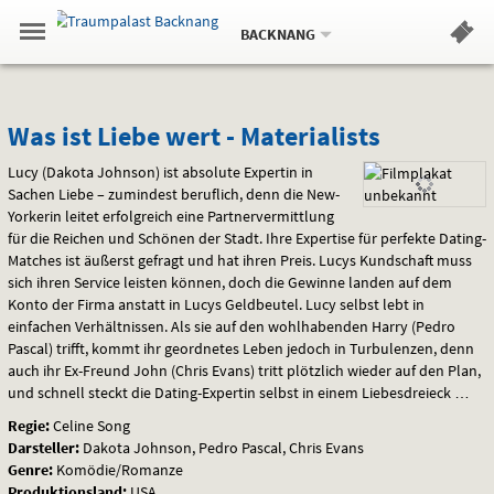
Aktueller
Gehe
Standort:
Weitere
.
zur
BACKNANG
Standorte:
Menü
Startseite:
Navigation
Hinweis
Springe
zum
,
zum
.
Standortauswahl
umschalten
und
direkt
Inhalt
Menü
Was
Service
Was ist Liebe wert - Materialists
ist
Lucy (Dakota Johnson) ist absolute Expertin in
Sachen Liebe – zumindest beruflich, denn die New-
Liebe
Yorkerin leitet erfolgreich eine Partnervermittlung
für die Reichen und Schönen der Stadt. Ihre Expertise für perfekte Dating-
wert
Matches ist äußerst gefragt und hat ihren Preis. Lucys Kundschaft muss
sich ihren Service leisten können, doch die Gewinne landen auf dem
-
Konto der Firma anstatt in Lucys Geldbeutel. Lucy selbst lebt in
einfachen Verhältnissen. Als sie auf den wohlhabenden Harry (Pedro
Materialists
Pascal) trifft, kommt ihr geordnetes Leben jedoch in Turbulenzen, denn
auch ihr Ex-Freund John (Chris Evans) tritt plötzlich wieder auf den Plan,
und schnell steckt die Dating-Expertin selbst in einem Liebesdreieck …
Regie:
Celine Song
Darsteller:
Dakota Johnson, Pedro Pascal, Chris Evans
Genre:
Komödie/Romanze
Produktionsland:
USA